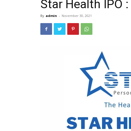
Star Health IPO 
By
admin
-
November 30, 2021