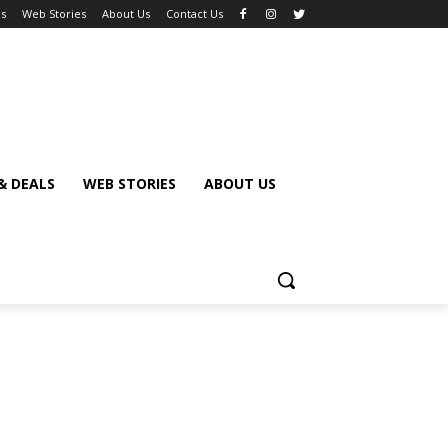
ls
Web Stories
About Us
Contact Us
& DEALS
WEB STORIES
ABOUT US