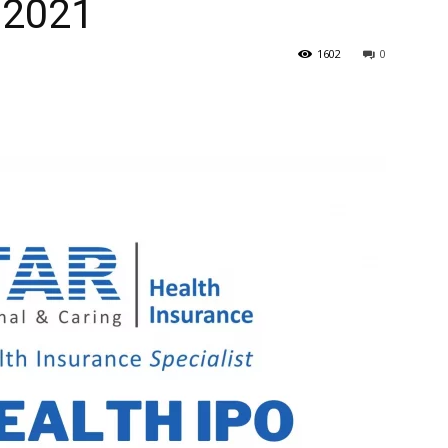
: 2021
1602
0