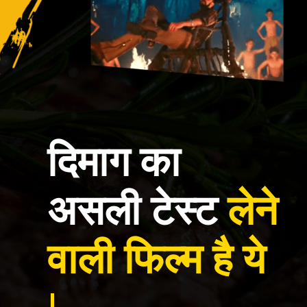
दिमाग का
असली टेस्ट
लेने
वाली फिल्म है ये