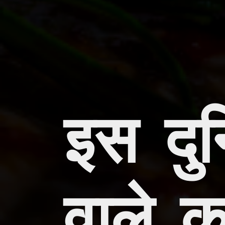
इस दुन
वाले क