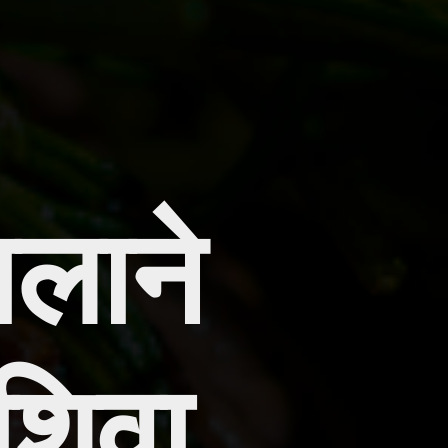
ाने 
शिवा, 