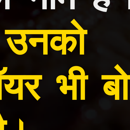
 उनको 
रॉयर भी बो
ै।