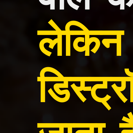
लेकिन
डिस्ट्
जाता ह