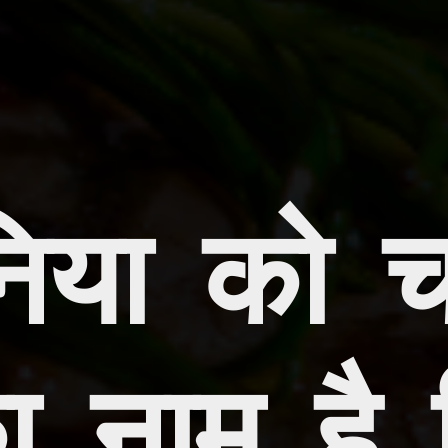
िया को चल
ा नाम है 