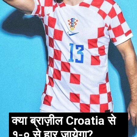
क्या ब्राज़ील Croatia से
१-० से हार जायेगा?